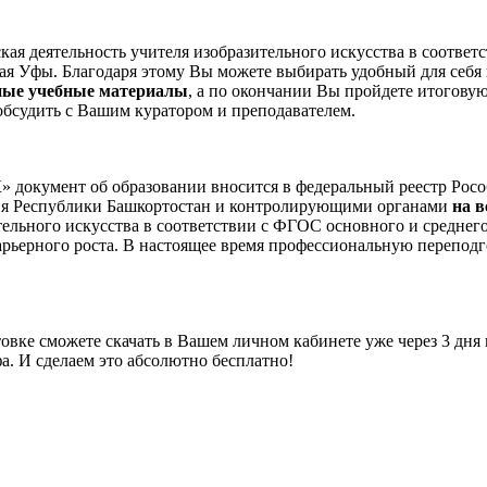
ая деятельность учителя изобразительного искусства в соответ
дая Уфы. Благодаря этому Вы можете выбирать удобный для себя 
ные учебные материалы
, а по окончании Вы пройдете итогову
обсудить с Вашим куратором и преподавателем.
окумент об образовании вносится в федеральный реестр Росо
ния Республики Башкортостан и контролирующими органами
на 
ительного искусства в соответствии с ФГОС основного и средне
карьерного роста. В настоящее время профессиональную перепо
вке сможете скачать в Вашем личном кабинете уже через 3 дня
а. И сделаем это абсолютно бесплатно!